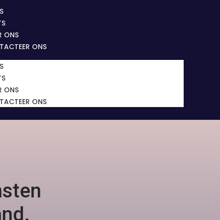
S
TS
R ONS
TACTEER ONS
S
TS
R ONS
TACTEER ONS
nsten
and.