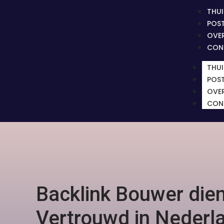
THUI
POS
OVE
CON
THUI
POS
OVE
CON
Backlink Bouwer die
Vertrouwd in Nederl