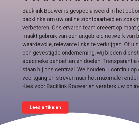
Backlink Bouwer is gespecialiseerd in het opbo
backlinks om uw online zichtbaarheid en zoek
verbeteren. Ons ervaren team creëert op maat 
maakt gebruik van een uitgebreid netwerk van
waardevolle, relevante links te verkrijgen. Of u n
een gevestigde onderneming, wij bieden dienst
specifieke behoeften en doelen. Transparantie 
staan bij ons centraal. We houden u continu op
voortgang en streven naar het maximale rendem
Kies voor Backlink Bouwer en versterk uw onli
Lees artikelen